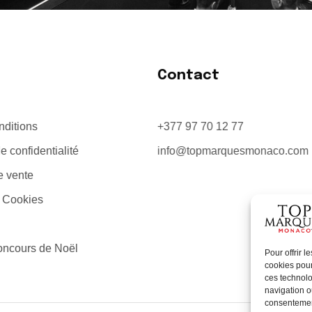
Contact
ditions
+377 97 70 12 77
e confidentialité
info@topmarquesmonaco.com
e vente
s Cookies
oncours de Noël
Pour offrir 
cookies pour
ces technolo
navigation ou
consentement