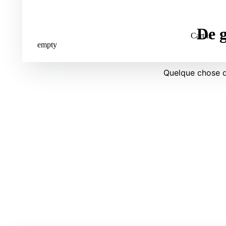
De g
Cart is
empty
Quelque chose d’