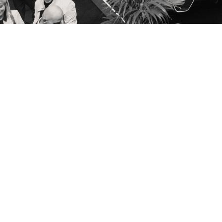
A propos
Top Marques Monaco
Termes & Con
Déclaration d
Conditions d
Politique de
Mon compte