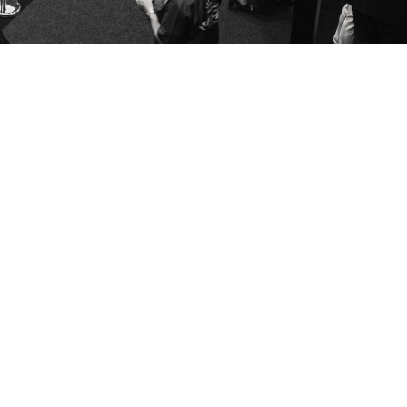
Adresse
Le Patio Palace, 41 avenue Hector Otto -
98000 Monaco