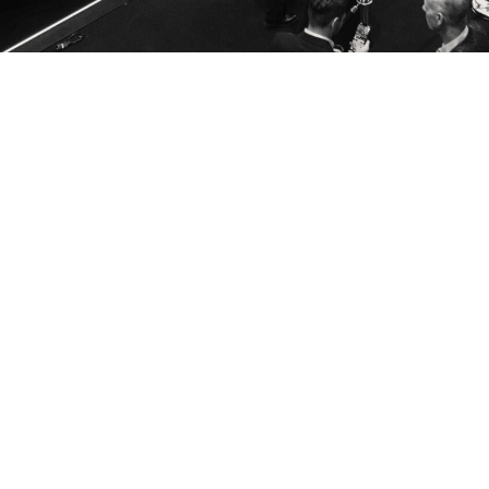
Contact
ditions
+377 97 70 12 77
e confidentialité
info@topmarquesmonaco.com
e vente
s Cookies