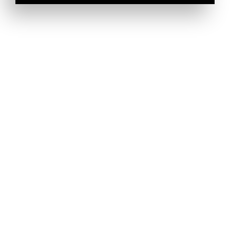
Top Marques Monaco
A propos
Termes & Conditions
Déclaration de confidentialité
Conditions de vente